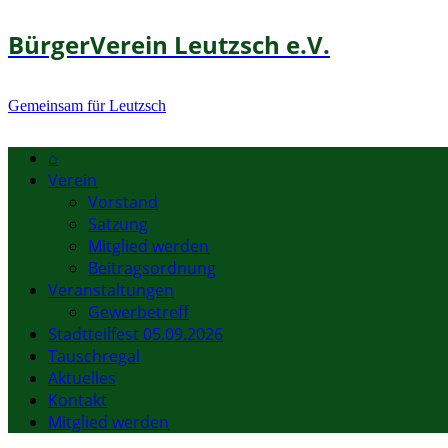
BürgerVerein Leutzsch e.V.
Gemeinsam für Leutzsch
⌂
Verein
Vorstand
Satzung
Mitglied werden
Beitragsordnung
Veranstaltungen
Gewerbetreff
Stadtteilfest 05.09.2026
Tauschregal
Aktuelles
Kontakt
Mitglied werden