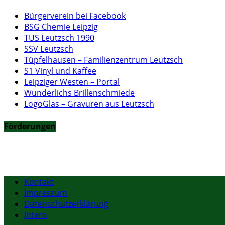
Bürgerverein bei Facebook
BSG Chemie Leipzig
TUS Leutzsch 1990
SSV Leutzsch
Tüpfelhausen – Familienzentrum Leutzsch
S1 Vinyl und Kaffee
Leipziger Westen – Portal
Wunderlichs Brillenschmiede
LogoGlas – Gravuren aus Leutzsch
Förderungen
Kontakt
Impressum
Datenschutzerklärung
Intern