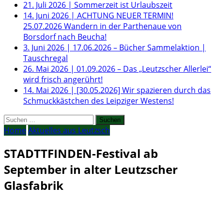
21. Juli 2026
|
Sommerzeit ist Urlaubszeit
14. Juni 2026
|
ACHTUNG NEUER TERMIN!
25.07.2026 Wandern in der Parthenaue von
Borsdorf nach Beucha!
3. Juni 2026
|
17.06.2026 – Bücher Sammelaktion |
Tauschregal
26. Mai 2026
|
01.09.2026 – Das „Leutzscher Allerlei“
wird frisch angerührt!
14. Mai 2026
|
[30.05.2026] Wir spazieren durch das
Schmuckkästchen des Leipziger Westens!
Suchen
nach:
Home
Aktuelles aus Leutzsch
STADTTFINDEN-Festival ab
September in alter Leutzscher
Glasfabrik