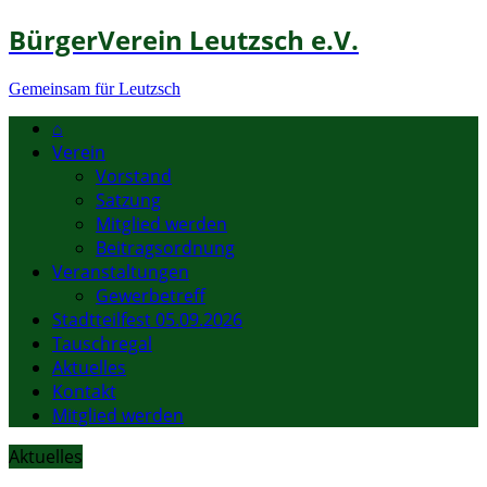
BürgerVerein Leutzsch e.V.
Gemeinsam für Leutzsch
⌂
Verein
Vorstand
Satzung
Mitglied werden
Beitragsordnung
Veranstaltungen
Gewerbetreff
Stadtteilfest 05.09.2026
Tauschregal
Aktuelles
Kontakt
Mitglied werden
Aktuelles