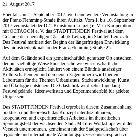
21. August 2017
Ebenfalls am 1. September 2017 feiert eine weitere Veranstaltung in
der Franz-Flemming-Straße ihren Auftakt. Vom 1. bis 10. September
2017 veranstaltet der D21 Kunstraum Leipzig e. V. in Kooperation
mit OCTAGON e. V. das STADTTFINDEN Festival auf dem
Gelände der ehemaligen Glasfabrik Leipzig im Stadtteil Leutzsch.
Das Festival markiert den Beginn der längerfristigen Entwicklung
des Industriedenkmals in der Franz-Flemming-Straße 25.
Auf dem Gelände soll ein gemeinschaftlich genutzter Ort entstehen,
der auf vielfältige Weise künstlerische wie wissenschaftliche
Aktivitäten ermöglicht. Initiiert von einem Bündnis ansässiger
Kulturschaffenden und den neuen Eigentümern wird hier ein
Laborraum für die Themen Urbanismus, Stadtentwicklung, Kunst
und Ökologie entstehen. Die Glasfabrik wird zehn Tage lang
Festivalgelände, Ideenwerkstatt und Experimentierfeld für gelebte
Utopie sein.
Das STADTTFINDEN Festival erprobt in diesem Zusammenhang
praktisch und theoretisch das Konzept interdisziplinären,
kooperativen und experimentellen Arbeitens im thematischen
Spannungsfeld der wachsenden Stadt. Mit drei Workshops wird der
Versuch unternommen, gemeinsam mit der Stadtgesellschaft über
regionale und internationale Wandlungsprozesse ins Gespräch zu