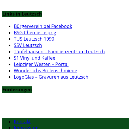
Links in Leutzsch
Bürgerverein bei Facebook
BSG Chemie Leipzig
TUS Leutzsch 1990
SSV Leutzsch
Tüpfelhausen – Familienzentrum Leutzsch
S1 Vinyl und Kaffee
Leipziger Westen – Portal
Wunderlichs Brillenschmiede
LogoGlas – Gravuren aus Leutzsch
Förderungen
Kontakt
Impressum