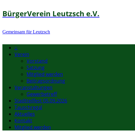
BürgerVerein Leutzsch e.V.
Gemeinsam für Leutzsch
⌂
Verein
Vorstand
Satzung
Mitglied werden
Beitragsordnung
Veranstaltungen
Gewerbetreff
Stadtteilfest 05.09.2026
Tauschregal
Aktuelles
Kontakt
Mitglied werden