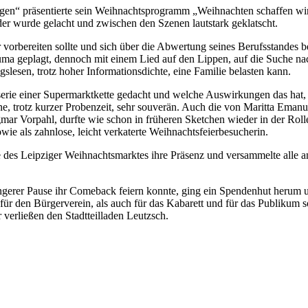
gen“ präsentierte sein Weihnachtsprogramm „Weihnachten schaffen wir
er wurde gelacht und zwischen den Szenen lautstark geklatscht.
orbereiten sollte und sich über die Abwertung seines Berufsstandes be
heuma geplagt, dennoch mit einem Lied auf den Lippen, auf die Suche 
gslesen, trotz hoher Informationsdichte, eine Familie belasten kann.
erie einer Supermarktkette gedacht und welche Auswirkungen das hat,
ne, trotz kurzer Probenzeit, sehr souverän. Auch die von Maritta Eman
mar Vorpahl, durfte wie schon in früheren Sketchen wieder in der Rolle
owie als zahnlose, leicht verkaterte Weihnachtsfeierbesucherin.
e des Leipziger Weihnachtsmarktes ihre Präsenz und versammelte alle an
rer Pause ihr Comeback feiern konnte, ging ein Spendenhut herum und 
für den Bürgerverein, als auch für das Kabarett und für das Publikum
verließen den Stadtteilladen Leutzsch.