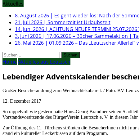
Aktuelles
8. August 2026
|
Es geht wieder los: Nach der Somme
21. Juli 2026
|
Sommerzeit ist Urlaubszeit
14. Juni 2026
|
ACHTUNG NEUER TERMIN! 25.07.2026 W
3. Juni 2026
|
17.06.2026 – Bücher Sammelaktion | T
26. Mai 2026
|
01.09.2026 – Das „Leutzscher Allerlei“ 
Suchen
nach:
Home
Aktuelles aus Leutzsch
Lebendiger Adventskalender besche
Großer Besucherandrang zum Weihnachtskabarett. / Foto: BV Leutz
12. Dezember 2017
So rappelvoll wie gestern hatte Hans-Georg Brandner seinen Stadttei
Vorstandsvorsitzende des BürgerVerein Leutzsch e. V. in diesem Jahr
Zur Öffnung des 11. Türchens strömten die BesucherInnen nicht nur
stand ein kultureller Leckerbissen auf dem Programm.