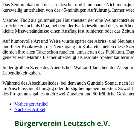
Das Seniorenkabarett der „Leutzscher und Lindenauer Nichtmehr-jun
kurzweilig unterhalten von der 45-minütigen Aufführung. Immer wied
Manfred Thoß als grummeliger Hausmeister, der eine Weihnachtsfeier v
erreichte er auch als Opa, bei dem der Kalk rieselte und der, von R
kleine Missverständnisse einen Ausflug fast ruinierten oder das Zeitun
Auf humorvolle Art und Weise wurde später der Abriss- und Neubaus
und Peter Krzikowski, der Neuzugang im Kabarett spielten diese Sze
die sich ihre alten Tage schön rauchen, amüsierten das Publikum. Dag
genervt war. Martina Fischer überzeugt als resolute Späteinkäuferin s
In der größten Szene des Abends lieh Waltraud Jänichen der Allegori
Lebendigkeit gaben.
Während des Abschlussliedes, bei dem auch Gundula Sonne, nach länge
im Anschluss nicht hungrig oder durstig heimgehen mussten. Sowohl 
des Programms gab es noch zwei Zugaben und 50 fröhliche Gesichter 
Vorheriger Artikel
Nächster Artikel
Bürgerverein Leutzsch e.V.