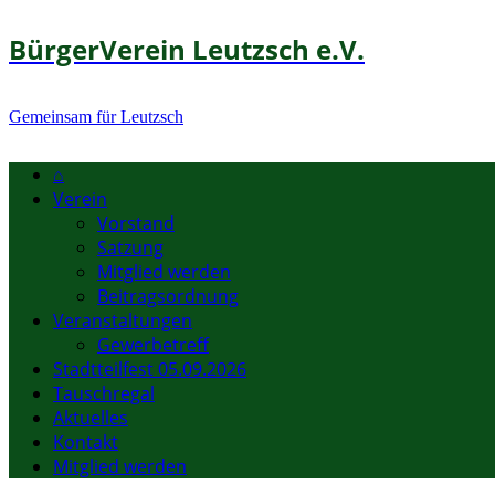
BürgerVerein Leutzsch e.V.
Gemeinsam für Leutzsch
⌂
Verein
Vorstand
Satzung
Mitglied werden
Beitragsordnung
Veranstaltungen
Gewerbetreff
Stadtteilfest 05.09.2026
Tauschregal
Aktuelles
Kontakt
Mitglied werden