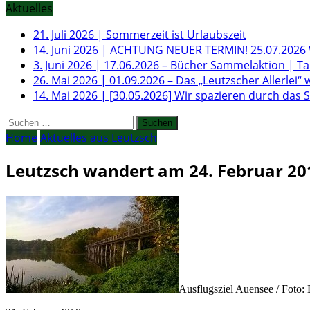
Aktuelles
21. Juli 2026
|
Sommerzeit ist Urlaubszeit
14. Juni 2026
|
ACHTUNG NEUER TERMIN! 25.07.2026 W
3. Juni 2026
|
17.06.2026 – Bücher Sammelaktion | T
26. Mai 2026
|
01.09.2026 – Das „Leutzscher Allerlei“ 
14. Mai 2026
|
[30.05.2026] Wir spazieren durch das
Suchen
nach:
Home
Aktuelles aus Leutzsch
Leutzsch wandert am 24. Februar 2
Ausflugsziel Auensee / Foto: