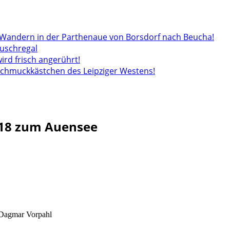
andern in der Parthenaue von Borsdorf nach Beucha!
auschregal
wird frisch angerührt!
 Schmuckkästchen des Leipziger Westens!
018 zum Auensee
 Dagmar Vorpahl