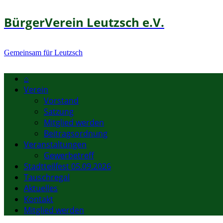
BürgerVerein Leutzsch e.V.
Gemeinsam für Leutzsch
⌂
Verein
Vorstand
Satzung
Mitglied werden
Beitragsordnung
Veranstaltungen
Gewerbetreff
Stadtteilfest 05.09.2026
Tauschregal
Aktuelles
Kontakt
Mitglied werden