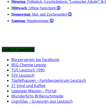
Dienstag
: Frühstück, Geschichtskreis "Leutzscher Allerlei" &
Mittwoch
: Offene Sprechzeit
🛈
Donnerstag
: Mal- und Zeichenzirkel
🛈
Samstag
: Wandergruppe
🛈
Links in Leutzsch
Bürgerverein bei Facebook
BSG Chemie Leipzig
TUS Leutzsch 1990
SSV Leutzsch
Tüpfelhausen – Familienzentrum Leutzsch
S1 Vinyl und Kaffee
Leipziger Westen – Portal
Wunderlichs Brillenschmiede
LogoGlas – Gravuren aus Leutzsch