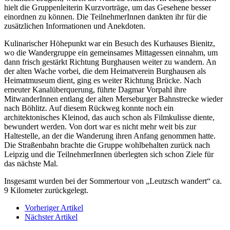
hielt die Gruppenleiterin Kurzvorträge, um das Gesehene besser
einordnen zu können. Die TeilnehmerInnen dankten ihr für die
zusätzlichen Informationen und Anekdoten.
Kulinarischer Höhepunkt war ein Besuch des Kurhauses Bienitz,
wo die Wandergruppe ein gemeinsames Mittagessen einnahm, um
dann frisch gestärkt Richtung Burghausen weiter zu wandern. An
der alten Wache vorbei, die dem Heimatverein Burghausen als
Heimatmuseum dient, ging es weiter Richtung Brücke. Nach
erneuter Kanalüberquerung, führte Dagmar Vorpahl ihre
MitwanderInnen entlang der alten Merseburger Bahnstrecke wieder
nach Böhlitz. Auf diesem Rückweg konnte noch ein
architektonisches Kleinod, das auch schon als Filmkulisse diente,
bewundert werden. Von dort war es nicht mehr weit bis zur
Haltestelle, an der die Wanderung ihren Anfang genommen hatte.
Die Straßenbahn brachte die Gruppe wohlbehalten zurück nach
Leipzig und die TeilnehmerInnen überlegten sich schon Ziele für
das nächste Mal.
Insgesamt wurden bei der Sommertour von „Leutzsch wandert“ ca.
9 Kilometer zurückgelegt.
Vorheriger Artikel
Nächster Artikel