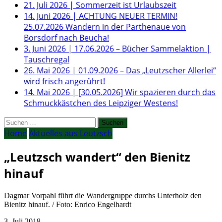
21. Juli 2026
|
Sommerzeit ist Urlaubszeit
14. Juni 2026
|
ACHTUNG NEUER TERMIN!
25.07.2026 Wandern in der Parthenaue von
Borsdorf nach Beucha!
3. Juni 2026
|
17.06.2026 – Bücher Sammelaktion |
Tauschregal
26. Mai 2026
|
01.09.2026 – Das „Leutzscher Allerlei“
wird frisch angerührt!
14. Mai 2026
|
[30.05.2026] Wir spazieren durch das
Schmuckkästchen des Leipziger Westens!
Suchen
nach:
Home
Aktuelles aus Leutzsch
„Leutzsch wandert“ den Bienitz
hinauf
Dagmar Vorpahl führt die Wandergruppe durchs Unterholz den
Bienitz hinauf. / Foto: Enrico Engelhardt
3. Juli 2018