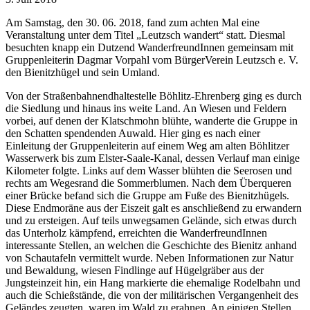
Am Samstag, den 30. 06. 2018, fand zum achten Mal eine
Veranstaltung unter dem Titel „Leutzsch wandert“ statt. Diesmal
besuchten knapp ein Dutzend WanderfreundInnen gemeinsam mit
Gruppenleiterin Dagmar Vorpahl vom BürgerVerein Leutzsch e. V.
den Bienitzhügel und sein Umland.
Von der Straßenbahnendhaltestelle Böhlitz-Ehrenberg ging es durch
die Siedlung und hinaus ins weite Land. An Wiesen und Feldern
vorbei, auf denen der Klatschmohn blühte, wanderte die Gruppe in
den Schatten spendenden Auwald. Hier ging es nach einer
Einleitung der Gruppenleiterin auf einem Weg am alten Böhlitzer
Wasserwerk bis zum Elster-Saale-Kanal, dessen Verlauf man einige
Kilometer folgte. Links auf dem Wasser blühten die Seerosen und
rechts am Wegesrand die Sommerblumen. Nach dem Überqueren
einer Brücke befand sich die Gruppe am Fuße des Bienitzhügels.
Diese Endmoräne aus der Eiszeit galt es anschließend zu erwandern
und zu ersteigen. Auf teils unwegsamen Gelände, sich etwas durch
das Unterholz kämpfend, erreichten die WanderfreundInnen
interessante Stellen, an welchen die Geschichte des Bienitz anhand
von Schautafeln vermittelt wurde. Neben Informationen zur Natur
und Bewaldung, wiesen Findlinge auf Hügelgräber aus der
Jungsteinzeit hin, ein Hang markierte die ehemalige Rodelbahn und
auch die Schießstände, die von der militärischen Vergangenheit des
Geländes zeugten, waren im Wald zu erahnen. An einigen Stellen