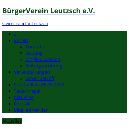
BürgerVerein Leutzsch e.V.
Gemeinsam für Leutzsch
⌂
Verein
Vorstand
Satzung
Mitglied werden
Beitragsordnung
Veranstaltungen
Gewerbetreff
Stadtteilfest 05.09.2026
Tauschregal
Aktuelles
Kontakt
Mitglied werden
Aktuelles