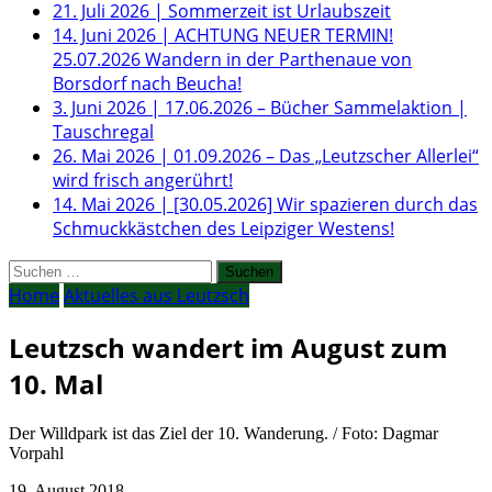
21. Juli 2026
|
Sommerzeit ist Urlaubszeit
14. Juni 2026
|
ACHTUNG NEUER TERMIN!
25.07.2026 Wandern in der Parthenaue von
Borsdorf nach Beucha!
3. Juni 2026
|
17.06.2026 – Bücher Sammelaktion |
Tauschregal
26. Mai 2026
|
01.09.2026 – Das „Leutzscher Allerlei“
wird frisch angerührt!
14. Mai 2026
|
[30.05.2026] Wir spazieren durch das
Schmuckkästchen des Leipziger Westens!
Suchen
nach:
Home
Aktuelles aus Leutzsch
Leutzsch wandert im August zum
10. Mal
Der Willdpark ist das Ziel der 10. Wanderung. / Foto: Dagmar
Vorpahl
19. August 2018