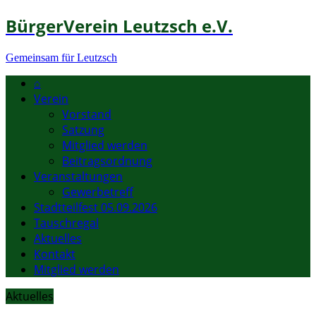
BürgerVerein Leutzsch e.V.
Gemeinsam für Leutzsch
⌂
Verein
Vorstand
Satzung
Mitglied werden
Beitragsordnung
Veranstaltungen
Gewerbetreff
Stadtteilfest 05.09.2026
Tauschregal
Aktuelles
Kontakt
Mitglied werden
Aktuelles