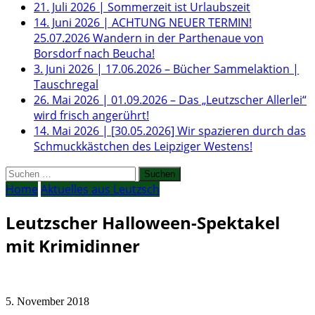
21. Juli 2026
|
Sommerzeit ist Urlaubszeit
14. Juni 2026
|
ACHTUNG NEUER TERMIN!
25.07.2026 Wandern in der Parthenaue von
Borsdorf nach Beucha!
3. Juni 2026
|
17.06.2026 – Bücher Sammelaktion |
Tauschregal
26. Mai 2026
|
01.09.2026 – Das „Leutzscher Allerlei“
wird frisch angerührt!
14. Mai 2026
|
[30.05.2026] Wir spazieren durch das
Schmuckkästchen des Leipziger Westens!
Suchen
nach:
Home
Aktuelles aus Leutzsch
Leutzscher Halloween-Spektakel
mit Krimidinner
5. November 2018