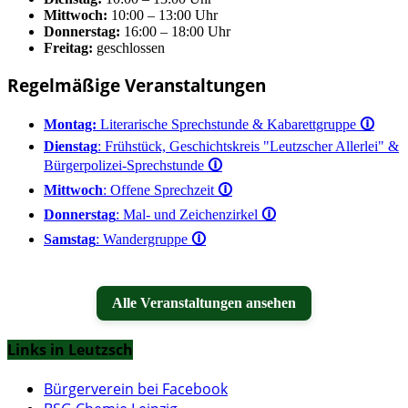
Mittwoch:
10:00 – 13:00 Uhr
Donnerstag:
16:00 – 18:00 Uhr
Freitag:
geschlossen
Regelmäßige Veranstaltungen
Montag:
Literarische Sprechstunde & Kabarettgruppe
🛈
Dienstag
: Frühstück, Geschichtskreis "Leutzscher Allerlei" &
Bürgerpolizei-Sprechstunde
🛈
Mittwoch
: Offene Sprechzeit
🛈
Donnerstag
: Mal- und Zeichenzirkel
🛈
Samstag
: Wandergruppe
🛈
Alle Veranstaltungen ansehen
Links in Leutzsch
Bürgerverein bei Facebook