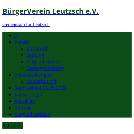
BürgerVerein Leutzsch e.V.
Gemeinsam für Leutzsch
⌂
Verein
Vorstand
Satzung
Mitglied werden
Beitragsordnung
Veranstaltungen
Gewerbetreff
Stadtteilfest 05.09.2026
Tauschregal
Aktuelles
Kontakt
Mitglied werden
Aktuelles