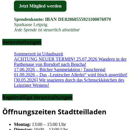
Jetzt Mitglied werden
Spendenkonto: IBAN DE02860555921100076979
Sparkasse Leipzig
Jede Spende ist steuerlich absetzbar
Veranstaltungen
Sommerzeit ist Urlaubszeit
ACHTUNG NEUER TERMIN! 25.07.2026 Wandern in der
Parthenaue von Borsdorf nach Beucha!
17.06.2026 – Bücher Sammelaktion | Tauschregal
01.09.2026 – Das „Leutzscher Allerlei“ wird frisch angerührt!
[30.05.2026] Wir spazieren durch das Schmuckkästchen des
Leipziger Westens!
Regelmäßige Veranstaltungen
Öffnungszeiten Stadtteilladen
Montag:
13:00 – 15:00 Uhr
Dienstag:
10:00 – 13:00 Uhr