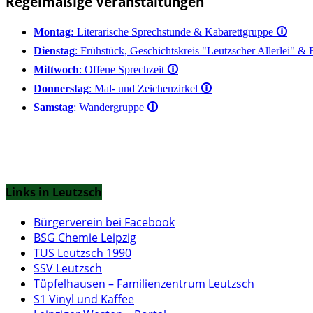
Regelmäßige Veranstaltungen
Montag:
Literarische Sprechstunde & Kabarettgruppe
🛈
Dienstag
: Frühstück, Geschichtskreis "Leutzscher Allerlei" &
Mittwoch
: Offene Sprechzeit
🛈
Donnerstag
: Mal- und Zeichenzirkel
🛈
Samstag
: Wandergruppe
🛈
Links in Leutzsch
Bürgerverein bei Facebook
BSG Chemie Leipzig
TUS Leutzsch 1990
SSV Leutzsch
Tüpfelhausen – Familienzentrum Leutzsch
S1 Vinyl und Kaffee