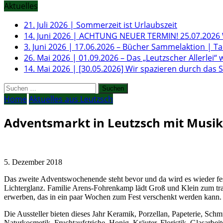
Aktuelles
21. Juli 2026
|
Sommerzeit ist Urlaubszeit
14. Juni 2026
|
ACHTUNG NEUER TERMIN! 25.07.2026 W
3. Juni 2026
|
17.06.2026 – Bücher Sammelaktion | T
26. Mai 2026
|
01.09.2026 – Das „Leutzscher Allerlei“ 
14. Mai 2026
|
[30.05.2026] Wir spazieren durch das
Suchen
nach:
Home
Aktuelles aus Leutzsch
Adventsmarkt in Leutzsch mit Musi
5. Dezember 2018
Das zweite Adventswochenende steht bevor und da wird es wieder festl
Lichterglanz. Familie Arens-Fohrenkamp lädt Groß und Klein zum tra
erwerben, das in ein paar Wochen zum Fest verschenkt werden kann.
Die Aussteller bieten dieses Jahr Keramik, Porzellan, Papeterie, Sch
Naturkosmetik, Fruchtaufstriche, Honig, Kräuter, Floristik, Glasarbei