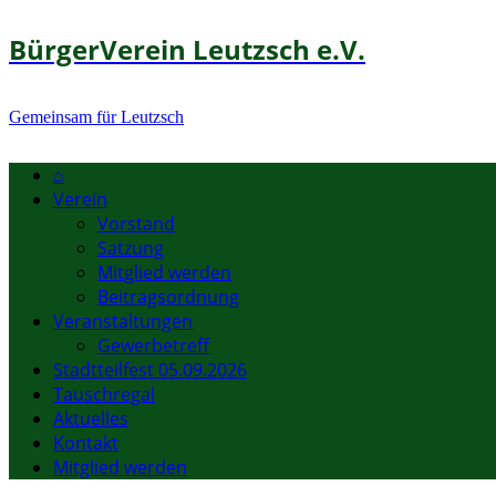
BürgerVerein Leutzsch e.V.
Gemeinsam für Leutzsch
⌂
Verein
Vorstand
Satzung
Mitglied werden
Beitragsordnung
Veranstaltungen
Gewerbetreff
Stadtteilfest 05.09.2026
Tauschregal
Aktuelles
Kontakt
Mitglied werden