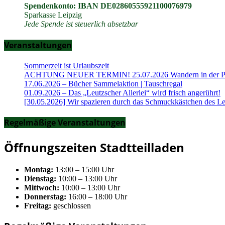
Spendenkonto: IBAN DE02860555921100076979
Sparkasse Leipzig
Jede Spende ist steuerlich absetzbar
Veranstaltungen
Sommerzeit ist Urlaubszeit
ACHTUNG NEUER TERMIN! 25.07.2026 Wandern in der Part
17.06.2026 – Bücher Sammelaktion | Tauschregal
01.09.2026 – Das „Leutzscher Allerlei“ wird frisch angerührt!
[30.05.2026] Wir spazieren durch das Schmuckkästchen des Le
Regelmäßige Veranstaltungen
Öffnungszeiten Stadtteilladen
Montag:
13:00 – 15:00 Uhr
Dienstag:
10:00 – 13:00 Uhr
Mittwoch:
10:00 – 13:00 Uhr
Donnerstag:
16:00 – 18:00 Uhr
Freitag:
geschlossen