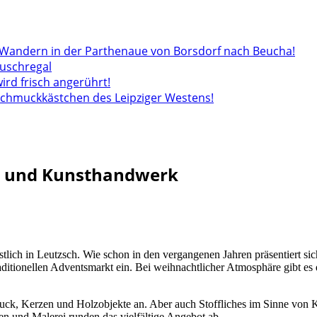
andern in der Parthenaue von Borsdorf nach Beucha!
auschregal
wird frisch angerührt!
 Schmuckkästchen des Leipziger Westens!
k und Kunsthandwerk
ich in Leutzsch. Wie schon in den vergangenen Jahren präsentiert sich
ditionellen Adventsmarkt ein. Bei weihnachtlicher Atmosphäre gibt es
muck, Kerzen und Holzobjekte an. Aber auch Stoffliches im Sinne von K
ten und Malerei runden das vielfältige Angebot ab.