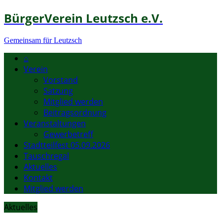
BürgerVerein Leutzsch e.V.
Gemeinsam für Leutzsch
⌂
Verein
Vorstand
Satzung
Mitglied werden
Beitragsordnung
Veranstaltungen
Gewerbetreff
Stadtteilfest 05.09.2026
Tauschregal
Aktuelles
Kontakt
Mitglied werden
Aktuelles