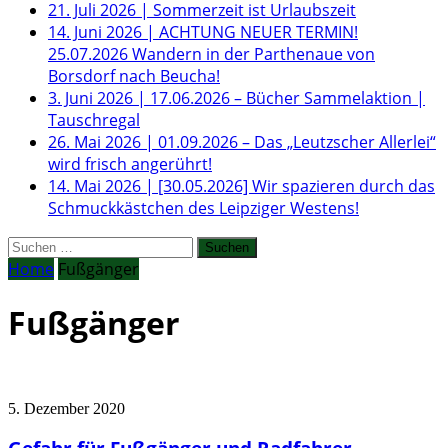
21. Juli 2026
|
Sommerzeit ist Urlaubszeit
14. Juni 2026
|
ACHTUNG NEUER TERMIN!
25.07.2026 Wandern in der Parthenaue von
Borsdorf nach Beucha!
3. Juni 2026
|
17.06.2026 – Bücher Sammelaktion |
Tauschregal
26. Mai 2026
|
01.09.2026 – Das „Leutzscher Allerlei“
wird frisch angerührt!
14. Mai 2026
|
[30.05.2026] Wir spazieren durch das
Schmuckkästchen des Leipziger Westens!
Suchen
nach:
Home
Fußgänger
Fußgänger
5. Dezember 2020