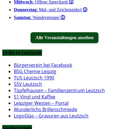
Mittwoch
: Offene Sprechzeit
🛈
Donnerstag
: Mal- und Zeichenzirkel
🛈
Samstag
: Wandergruppe
🛈
Alle Veranstaltungen ansehen
Links in Leutzsch
Bürgerverein bei Facebook
BSG Chemie Leipzig
TUS Leutzsch 1990
SSV Leutzsch
Tüpfelhausen – Familienzentrum Leutzsch
S1 Vinyl und Kaffee
Leipziger Westen – Portal
Wunderlichs Brillenschmiede
LogoGlas – Gravuren aus Leutzsch
Förderungen