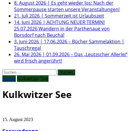
8. August 2026
|
Es geht wieder los: Nach der
Sommerpause starten unsere Veranstaltungen!
21. Juli 2026
|
Sommerzeit ist Urlaubszeit
14. Juni 2026
|
ACHTUNG NEUER TERMIN!
25.07.2026 Wandern in der Parthenaue von
Borsdorf nach Beucha!
3. Juni 2026
|
17.06.2026 – Bücher Sammelaktion |
Tauschregal
26. Mai 2026
|
01.09.2026 – Das „Leutzscher Allerlei“
wird frisch angerührt!
Suchen
nach:
Home
Kulkwitzer See
Kulkwitzer See
15. August 2023