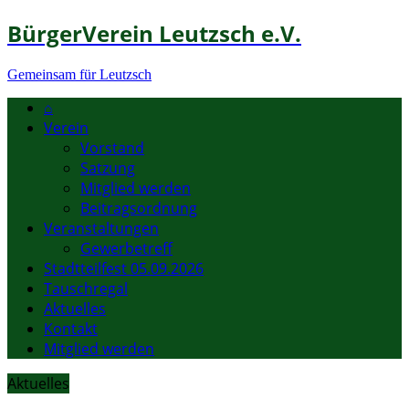
BürgerVerein Leutzsch e.V.
Gemeinsam für Leutzsch
⌂
Verein
Vorstand
Satzung
Mitglied werden
Beitragsordnung
Veranstaltungen
Gewerbetreff
Stadtteilfest 05.09.2026
Tauschregal
Aktuelles
Kontakt
Mitglied werden
Aktuelles