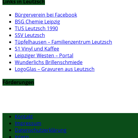
Links in Leutzsch
Bürgerverein bei Facebook
BSG Chemie Leipzig
TUS Leutzsch 1990
SSV Leutzsch
Tüpfelhausen – Familienzentrum Leutzsch
S1 Vinyl und Kaffee
Leipziger Westen – Portal
Wunderlichs Brillenschmiede
LogoGlas – Gravuren aus Leutzsch
Förderungen
Kontakt
Impressum
Datenschutzerklärung
Intern