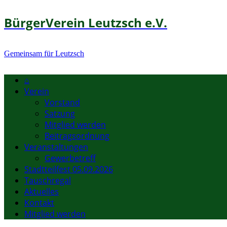
BürgerVerein Leutzsch e.V.
Gemeinsam für Leutzsch
⌂
Verein
Vorstand
Satzung
Mitglied werden
Beitragsordnung
Veranstaltungen
Gewerbetreff
Stadtteilfest 05.09.2026
Tauschregal
Aktuelles
Kontakt
Mitglied werden