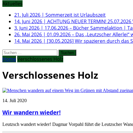
Aktuelles
21. Juli 2026
|
Sommerzeit ist Urlaubszeit
14. Juni 2026
|
ACHTUNG NEUER TERMIN! 25.07.2026 W
3. Juni 2026
|
17.06.2026 – Bücher Sammelaktion | T
26. Mai 2026
|
01.09.2026 – Das „Leutzscher Allerlei“ 
14. Mai 2026
|
[30.05.2026] Wir spazieren durch das
Suchen
nach:
Home
Verschlossenes Holz
Verschlossenes Holz
14. Juli 2020
Wir wandern wieder!
Leutzsch wandert wieder! Dagmar Vorpahl führt die Leutzscher Wand