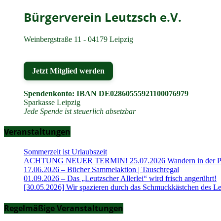
Bürgerverein Leutzsch e.V.
Weinbergstraße 11 - 04179 Leipzig
Jetzt Mitglied werden
Spendenkonto: IBAN DE02860555921100076979
Sparkasse Leipzig
Jede Spende ist steuerlich absetzbar
Veranstaltungen
Sommerzeit ist Urlaubszeit
ACHTUNG NEUER TERMIN! 25.07.2026 Wandern in der Part
17.06.2026 – Bücher Sammelaktion | Tauschregal
01.09.2026 – Das „Leutzscher Allerlei“ wird frisch angerührt!
[30.05.2026] Wir spazieren durch das Schmuckkästchen des Le
Regelmäßige Veranstaltungen