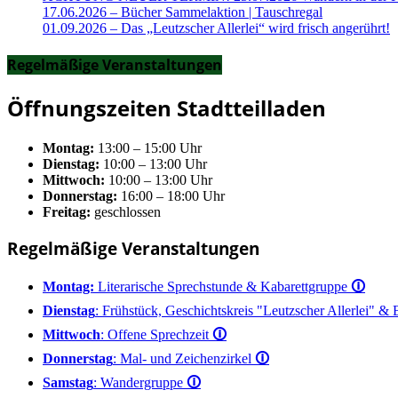
17.06.2026 – Bücher Sammelaktion | Tauschregal
01.09.2026 – Das „Leutzscher Allerlei“ wird frisch angerührt!
Regelmäßige Veranstaltungen
Öffnungszeiten Stadtteilladen
Montag:
13:00 – 15:00 Uhr
Dienstag:
10:00 – 13:00 Uhr
Mittwoch:
10:00 – 13:00 Uhr
Donnerstag:
16:00 – 18:00 Uhr
Freitag:
geschlossen
Regelmäßige Veranstaltungen
Montag:
Literarische Sprechstunde & Kabarettgruppe
🛈
Dienstag
: Frühstück, Geschichtskreis "Leutzscher Allerlei" &
Mittwoch
: Offene Sprechzeit
🛈
Donnerstag
: Mal- und Zeichenzirkel
🛈
Samstag
: Wandergruppe
🛈