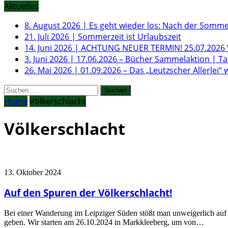
Aktuelles
8. August 2026
|
Es geht wieder los: Nach der Somme
21. Juli 2026
|
Sommerzeit ist Urlaubszeit
14. Juni 2026
|
ACHTUNG NEUER TERMIN! 25.07.2026 W
3. Juni 2026
|
17.06.2026 – Bücher Sammelaktion | T
26. Mai 2026
|
01.09.2026 – Das „Leutzscher Allerlei“ 
Suchen
nach:
Home
Völkerschlacht
Völkerschlacht
13. Oktober 2024
Auf den Spuren der Völkerschlacht!
Bei einer Wanderung im Leipziger Süden stößt man unweigerlich auf d
geben. Wir starten am 26.10.2024 in Markkleeberg, um von…