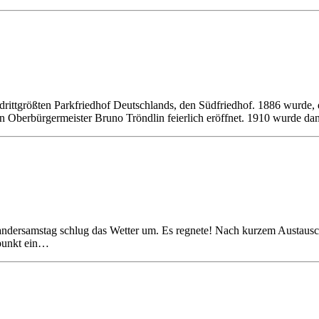
ittgrößten Parkfriedhof Deutschlands, den Südfriedhof. 1886 wurde, 
den Oberbürgermeister Bruno Tröndlin feierlich eröffnet. 1910 wurde d
andersamstag schlug das Wetter um. Es regnete! Nach kurzem Austaus
fpunkt ein…