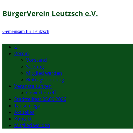
BürgerVerein Leutzsch e.V.
Gemeinsam für Leutzsch
⌂
Verein
Vorstand
Satzung
Mitglied werden
Beitragsordnung
Veranstaltungen
Gewerbetreff
Stadtteilfest 05.09.2026
Tauschregal
Aktuelles
Kontakt
Mitglied werden