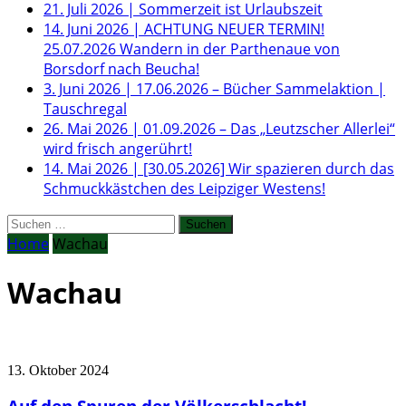
21. Juli 2026
|
Sommerzeit ist Urlaubszeit
14. Juni 2026
|
ACHTUNG NEUER TERMIN!
25.07.2026 Wandern in der Parthenaue von
Borsdorf nach Beucha!
3. Juni 2026
|
17.06.2026 – Bücher Sammelaktion |
Tauschregal
26. Mai 2026
|
01.09.2026 – Das „Leutzscher Allerlei“
wird frisch angerührt!
14. Mai 2026
|
[30.05.2026] Wir spazieren durch das
Schmuckkästchen des Leipziger Westens!
Suchen
nach:
Home
Wachau
Wachau
13. Oktober 2024