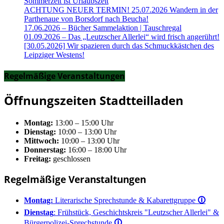
Sommerzeit ist Urlaubszeit
ACHTUNG NEUER TERMIN! 25.07.2026 Wandern in der
Parthenaue von Borsdorf nach Beucha!
17.06.2026 – Bücher Sammelaktion | Tauschregal
01.09.2026 – Das „Leutzscher Allerlei“ wird frisch angerührt!
[30.05.2026] Wir spazieren durch das Schmuckkästchen des
Leipziger Westens!
Regelmäßige Veranstaltungen
Öffnungszeiten Stadtteilladen
Montag:
13:00 – 15:00 Uhr
Dienstag:
10:00 – 13:00 Uhr
Mittwoch:
10:00 – 13:00 Uhr
Donnerstag:
16:00 – 18:00 Uhr
Freitag:
geschlossen
Regelmäßige Veranstaltungen
Montag:
Literarische Sprechstunde & Kabarettgruppe
🛈
Dienstag
: Frühstück, Geschichtskreis "Leutzscher Allerlei" &
Bürgerpolizei-Sprechstunde
🛈