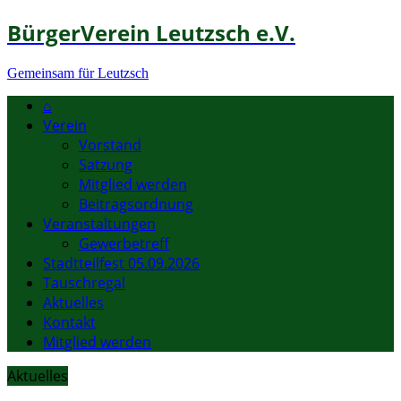
BürgerVerein Leutzsch e.V.
Gemeinsam für Leutzsch
⌂
Verein
Vorstand
Satzung
Mitglied werden
Beitragsordnung
Veranstaltungen
Gewerbetreff
Stadtteilfest 05.09.2026
Tauschregal
Aktuelles
Kontakt
Mitglied werden
Aktuelles