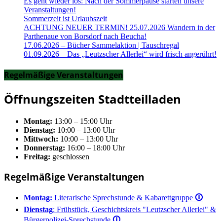
Es geht wieder los: Nach der Sommerpause starten unsere
Veranstaltungen!
Sommerzeit ist Urlaubszeit
ACHTUNG NEUER TERMIN! 25.07.2026 Wandern in der
Parthenaue von Borsdorf nach Beucha!
17.06.2026 – Bücher Sammelaktion | Tauschregal
01.09.2026 – Das „Leutzscher Allerlei“ wird frisch angerührt!
Regelmäßige Veranstaltungen
Öffnungszeiten Stadtteilladen
Montag:
13:00 – 15:00 Uhr
Dienstag:
10:00 – 13:00 Uhr
Mittwoch:
10:00 – 13:00 Uhr
Donnerstag:
16:00 – 18:00 Uhr
Freitag:
geschlossen
Regelmäßige Veranstaltungen
Montag:
Literarische Sprechstunde & Kabarettgruppe
🛈
Dienstag
: Frühstück, Geschichtskreis "Leutzscher Allerlei" &
Bürgerpolizei-Sprechstunde
🛈