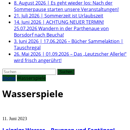
8. August 2026
|
Es geht wieder los: Nach der
Sommerpause starten unsere Veranstaltungen!
21. Juli 2026
|
Sommerzeit ist Urlaubszeit
14. Juni 2026
|
ACHTUNG NEUER TERMIN!
25.07.2026 Wandern in der Parthenaue von
Borsdorf nach Beucha!
3. Juni 2026
|
17.06.2026 – Bücher Sammelaktion |
Tauschregal
26. Mai 2026
|
01.09.2026 – Das „Leutzscher Allerlei“
wird frisch angerührt!
Suchen
nach:
Home
Wasserspiele
Wasserspiele
11. Juni 2023