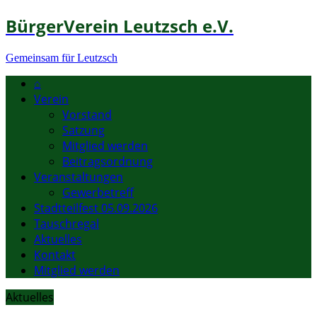
BürgerVerein Leutzsch e.V.
Gemeinsam für Leutzsch
⌂
Verein
Vorstand
Satzung
Mitglied werden
Beitragsordnung
Veranstaltungen
Gewerbetreff
Stadtteilfest 05.09.2026
Tauschregal
Aktuelles
Kontakt
Mitglied werden
Aktuelles