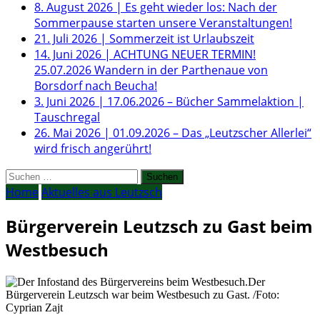
8. August 2026
|
Es geht wieder los: Nach der
Sommerpause starten unsere Veranstaltungen!
21. Juli 2026
|
Sommerzeit ist Urlaubszeit
14. Juni 2026
|
ACHTUNG NEUER TERMIN!
25.07.2026 Wandern in der Parthenaue von
Borsdorf nach Beucha!
3. Juni 2026
|
17.06.2026 – Bücher Sammelaktion |
Tauschregal
26. Mai 2026
|
01.09.2026 – Das „Leutzscher Allerlei“
wird frisch angerührt!
Suchen
nach:
Home
Aktuelles aus Leutzsch
Bürgerverein Leutzsch zu Gast beim
Westbesuch
Der
Bürgerverein Leutzsch war beim Westbesuch zu Gast. /Foto:
Cyprian Zajt