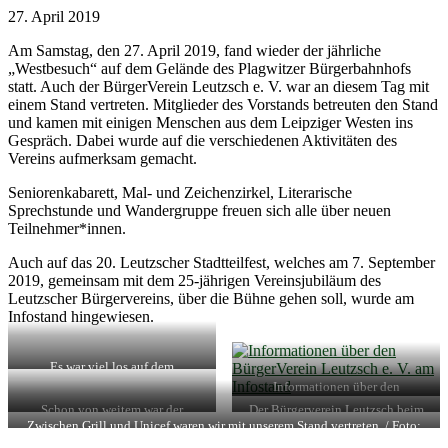
27. April 2019
Am Samstag, den 27. April 2019, fand wieder der jährliche
„Westbesuch“ auf dem Gelände des Plagwitzer Bürgerbahnhofs
statt. Auch der BürgerVerein Leutzsch e. V. war an diesem Tag mit
einem Stand vertreten. Mitglieder des Vorstands betreuten den Stand
und kamen mit einigen Menschen aus dem Leipziger Westen ins
Gespräch. Dabei wurde auf die verschiedenen Aktivitäten des
Vereins aufmerksam gemacht.
Seniorenkabarett, Mal- und Zeichenzirkel, Literarische
Sprechstunde und Wandergruppe freuen sich alle über neuen
Teilnehmer*innen.
Auch auf das 20. Leutzscher Stadtteilfest, welches am 7. September
2019, gemeinsam mit dem 25-jährigen Vereinsjubiläum des
Leutzscher Bürgervereins, über die Bühne gehen soll, wurde am
Infostand hingewiesen.
Es war viel los auf dem
Westbesuch. / Foto: Enrico
Informationen über den
Engelhardt
BürgerVerein Leutzsch e. V. am
Schon von weitem war der
Der Bürgerverein Leutzsch beim
Infostand / Foto: Enrico
Westbesuch sichtbar. / Foto:
Westbesuch. / Foto: Cyprian Zajt
Zwischen Grill und Unicef waren wir mit unserem Stand vertreten. / Foto:
Engelhardt
Enrico Engelhardt
Cyprian Zajt