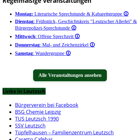
Regelmäßige Veranstaltungen
Montag:
Literarische Sprechstunde & Kabarettgruppe
🛈
Dienstag
: Frühstück, Geschichtskreis "Leutzscher Allerlei" &
Bürgerpolizei-Sprechstunde
🛈
Mittwoch
: Offene Sprechzeit
🛈
Donnerstag
: Mal- und Zeichenzirkel
🛈
Samstag
: Wandergruppe
🛈
Alle Veranstaltungen ansehen
Links in Leutzsch
Bürgerverein bei Facebook
BSG Chemie Leipzig
TUS Leutzsch 1990
SSV Leutzsch
Tüpfelhausen – Familienzentrum Leutzsch
Casetto Cafebar