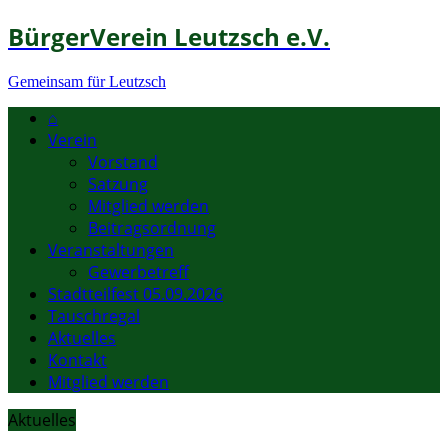
BürgerVerein Leutzsch e.V.
Gemeinsam für Leutzsch
⌂
Verein
Vorstand
Satzung
Mitglied werden
Beitragsordnung
Veranstaltungen
Gewerbetreff
Stadtteilfest 05.09.2026
Tauschregal
Aktuelles
Kontakt
Mitglied werden
Aktuelles