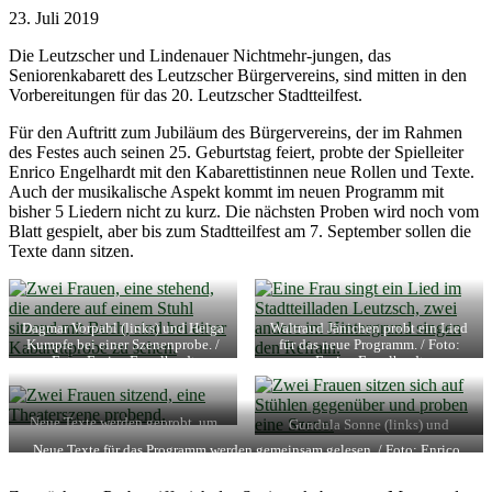
23. Juli 2019
Die Leutzscher und Lindenauer Nichtmehr-jungen, das
Seniorenkabarett des Leutzscher Bürgervereins, sind mitten in den
Vorbereitungen für das 20. Leutzscher Stadtteilfest.
Für den Auftritt zum Jubiläum des Bürgervereins, der im Rahmen
des Festes auch seinen 25. Geburtstag feiert, probte der Spielleiter
Enrico Engelhardt mit den Kabarettistinnen neue Rollen und Texte.
Auch der musikalische Aspekt kommt im neuen Programm mit
bisher 5 Liedern nicht zu kurz. Die nächsten Proben wird noch vom
Blatt gespielt, aber bis zum Stadtteilfest am 7. September sollen die
Texte dann sitzen.
Dagmar Vorpahl (links) und Helga
Waltraud Jänichen probt ein Lied
Kumpfe bei einer Szenenprobe. /
für das neue Programm. / Foto:
Foto: Enrico Engelhardt
Enrico Engelhardt
Neue Texte werden geprobt, um
Gundula Sonne (links) und
sie beim Stadtteilfest in Leutzsch
Dagmar Vorpahl proben für ihren
Neue Texte für das Programm werden gemeinsam gelesen. / Foto: Enrico
aufzuführen. / Foto: Enrico
Auftritt. / Foto: Enrico Engelhardt
Engelhardt
Engelhardt