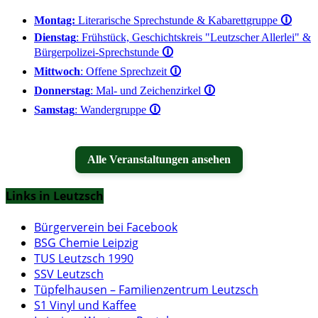
Montag:
Literarische Sprechstunde & Kabarettgruppe
🛈
Dienstag
: Frühstück, Geschichtskreis "Leutzscher Allerlei" &
Bürgerpolizei-Sprechstunde
🛈
Mittwoch
: Offene Sprechzeit
🛈
Donnerstag
: Mal- und Zeichenzirkel
🛈
Samstag
: Wandergruppe
🛈
Alle Veranstaltungen ansehen
Links in Leutzsch
Bürgerverein bei Facebook
BSG Chemie Leipzig
TUS Leutzsch 1990
SSV Leutzsch
Tüpfelhausen – Familienzentrum Leutzsch
S1 Vinyl und Kaffee