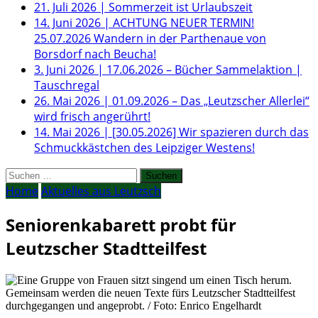
21. Juli 2026
|
Sommerzeit ist Urlaubszeit
14. Juni 2026
|
ACHTUNG NEUER TERMIN!
25.07.2026 Wandern in der Parthenaue von
Borsdorf nach Beucha!
3. Juni 2026
|
17.06.2026 – Bücher Sammelaktion |
Tauschregal
26. Mai 2026
|
01.09.2026 – Das „Leutzscher Allerlei“
wird frisch angerührt!
14. Mai 2026
|
[30.05.2026] Wir spazieren durch das
Schmuckkästchen des Leipziger Westens!
Suchen
nach:
Home
Aktuelles aus Leutzsch
Seniorenkabarett probt für
Leutzscher Stadtteilfest
Gemeinsam werden die neuen Texte fürs Leutzscher Stadtteilfest
durchgegangen und angeprobt. / Foto: Enrico Engelhardt