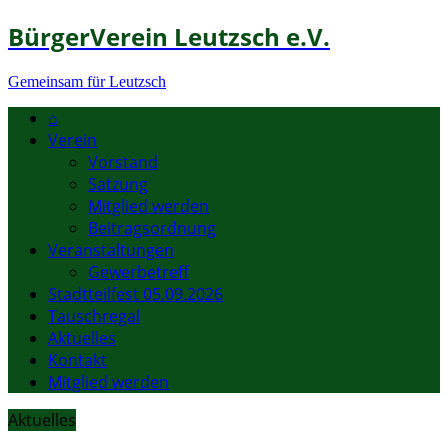
BürgerVerein Leutzsch e.V.
Gemeinsam für Leutzsch
⌂
Verein
Vorstand
Satzung
Mitglied werden
Beitragsordnung
Veranstaltungen
Gewerbetreff
Stadtteilfest 05.09.2026
Tauschregal
Aktuelles
Kontakt
Mitglied werden
Aktuelles