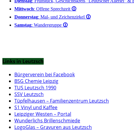
Dienstag
: Frühstück, Geschichtskreis "Leutzscher Allerlei" &
Mittwoch
: Offene Sprechzeit
🛈
Donnerstag
: Mal- und Zeichenzirkel
🛈
Samstag
: Wandergruppe
🛈
Links in Leutzsch
Bürgerverein bei Facebook
BSG Chemie Leipzig
TUS Leutzsch 1990
SSV Leutzsch
Tüpfelhausen – Familienzentrum Leutzsch
S1 Vinyl und Kaffee
Leipziger Westen – Portal
Wunderlichs Brillenschmiede
LogoGlas – Gravuren aus Leutzsch