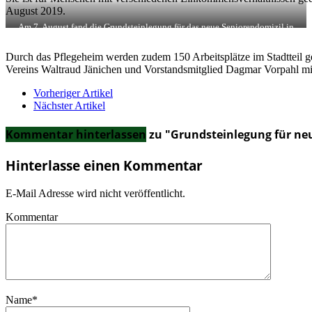
August 2019.
Am 7. August fand die Grundsteinlegung für das neue Seniorendomizil in
Leutzsch statt. / Foto: Dagmar Vorpahl
Durch das Pflegeheim werden zudem 150 Arbeitsplätze im Stadtteil g
Vereins Waltraud Jänichen und Vorstandsmitglied Dagmar Vorpahl mit
Vorheriger Artikel
Nächster Artikel
Kommentar hinterlassen
zu "Grundsteinlegung für ne
Hinterlasse einen Kommentar
E-Mail Adresse wird nicht veröffentlicht.
Kommentar
Name
*