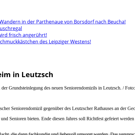
andern in der Parthenaue von Borsdorf nach Beucha!
auschregal
wird frisch angerührt!
 Schmuckkästchen des Leipziger Westens!
eim in Leutzsch
i der Grundsteinlegung des neuen Seniorendomizils in Leutzsch. / Fot
utzscher Seniorendomizil gegenüber des Leutzscher Rathauses an der Ge
 und Senioren bieten. Ende diesen Jahres soll Richtfest gefeiert werde
acht, die dann fachkundig und liebevoll umsorgt werden. Das versprac