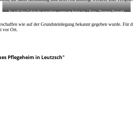
So soll das Gebäude aussehen, wenn es fertig ist. / Foto: Dagmar Vorpahl
eschaffen wie auf der Grundsteinlegung bekannt gegeben wurde. Für de
 vor Ort.
ues Pflegeheim in Leutzsch"