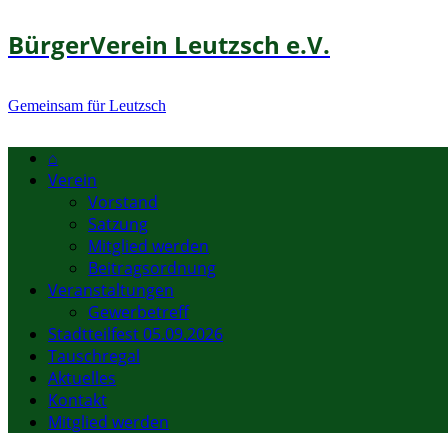
BürgerVerein Leutzsch e.V.
Gemeinsam für Leutzsch
⌂
Verein
Vorstand
Satzung
Mitglied werden
Beitragsordnung
Veranstaltungen
Gewerbetreff
Stadtteilfest 05.09.2026
Tauschregal
Aktuelles
Kontakt
Mitglied werden