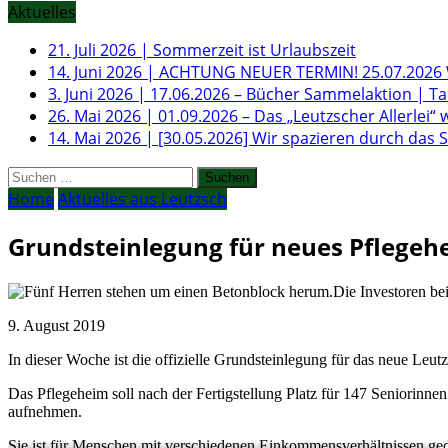
Aktuelles
21. Juli 2026
|
Sommerzeit ist Urlaubszeit
14. Juni 2026
|
ACHTUNG NEUER TERMIN! 25.07.2026 W
3. Juni 2026
|
17.06.2026 – Bücher Sammelaktion | T
26. Mai 2026
|
01.09.2026 – Das „Leutzscher Allerlei“ 
14. Mai 2026
|
[30.05.2026] Wir spazieren durch das
Suchen
nach:
Home
Aktuelles aus Leutzsch
Grundsteinlegung für neues Pflegeh
Die Investoren be
9. August 2019
In dieser Woche ist die offizielle Grundsteinlegung für das neue Le
Das Pflegeheim soll nach der Fertigstellung Platz für 147 Seniorinnen
aufnehmen.
Sie ist für Menschen mit verschiedenen Einkommensverhältnissen ged