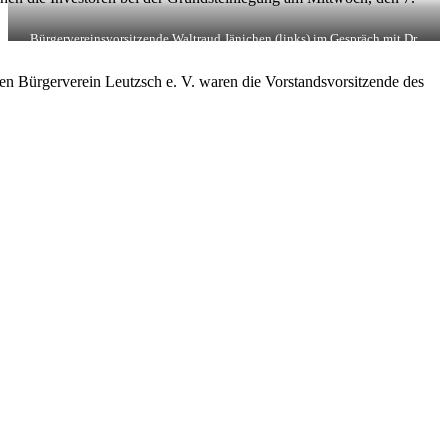
Bürgervereinsvorsitzende Waltraud Jänichen (links) im Gespräch mit Dr.
Andreas Priefler. / Foto: Dagmar Vorpahl
n Bürgerverein Leutzsch e. V. waren die Vorstandsvorsitzende des