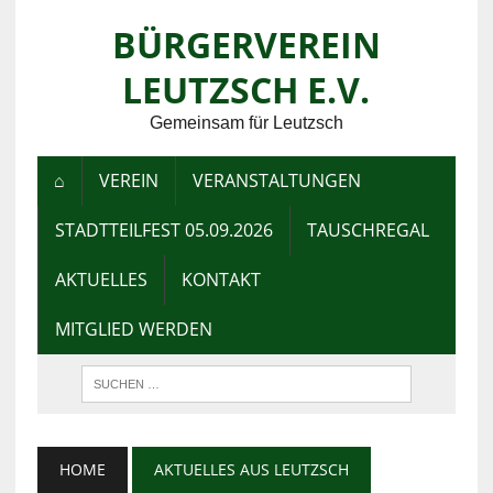
BÜRGERVEREIN
LEUTZSCH E.V.
Gemeinsam für Leutzsch
⌂
VEREIN
VERANSTALTUNGEN
STADTTEILFEST 05.09.2026
TAUSCHREGAL
AKTUELLES
KONTAKT
MITGLIED WERDEN
HOME
AKTUELLES AUS LEUTZSCH