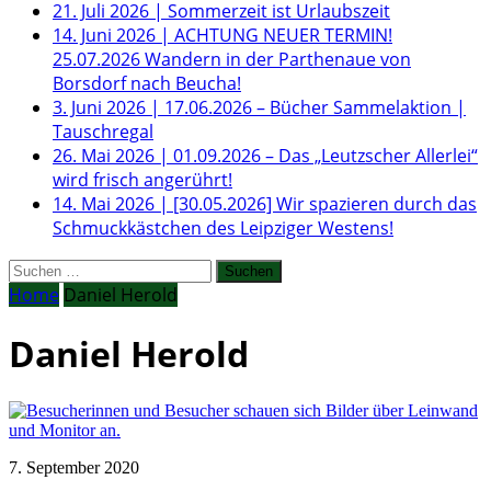
21. Juli 2026
|
Sommerzeit ist Urlaubszeit
14. Juni 2026
|
ACHTUNG NEUER TERMIN!
25.07.2026 Wandern in der Parthenaue von
Borsdorf nach Beucha!
3. Juni 2026
|
17.06.2026 – Bücher Sammelaktion |
Tauschregal
26. Mai 2026
|
01.09.2026 – Das „Leutzscher Allerlei“
wird frisch angerührt!
14. Mai 2026
|
[30.05.2026] Wir spazieren durch das
Schmuckkästchen des Leipziger Westens!
Suchen
nach:
Home
Daniel Herold
Daniel Herold
7. September 2020