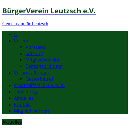
BürgerVerein Leutzsch e.V.
Gemeinsam für Leutzsch
⌂
Verein
Vorstand
Satzung
Mitglied werden
Beitragsordnung
Veranstaltungen
Gewerbetreff
Stadtteilfest 05.09.2026
Tauschregal
Aktuelles
Kontakt
Mitglied werden
Aktuelles