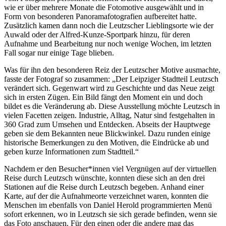
wie er über mehrere Monate die Fotomotive ausgewählt und in
Form von besonderen Panoramafotografien aufbereitet hatte.
Zusätzlich kamen dann noch die Leutzscher Lieblingsorte wie der
Auwald oder der Alfred-Kunze-Sportpark hinzu, für deren
Aufnahme und Bearbeitung nur noch wenige Wochen, im letzten
Fall sogar nur einige Tage blieben.
Was für ihn den besonderen Reiz der Leutzscher Motive ausmachte,
fasste der Fotograf so zusammen: „Der Leipziger Stadtteil Leutzsch
verändert sich. Gegenwart wird zu Geschichte und das Neue zeigt
sich in ersten Zügen. Ein Bild fängt den Moment ein und doch
bildet es die Veränderung ab. Diese Ausstellung möchte Leutzsch in
vielen Facetten zeigen. Industrie, Alltag, Natur sind festgehalten in
360 Grad zum Umsehen und Entdecken. Abseits der Hauptwege
geben sie dem Bekannten neue Blickwinkel. Dazu runden einige
historische Bemerkungen zu den Motiven, die Eindrücke ab und
geben kurze Informationen zum Stadtteil.“
Nachdem er den Besucher*innen viel Vergnügen auf der virtuellen
Reise durch Leutzsch wünschte, konnten diese sich an den drei
Stationen auf die Reise durch Leutzsch begeben. Anhand einer
Karte, auf der die Aufnahmeorte verzeichnet waren, konnten die
Menschen im ebenfalls von Daniel Herold programmierten Menü
sofort erkennen, wo in Leutzsch sie sich gerade befinden, wenn sie
das Foto anschauen. Für den einen oder die andere mag das