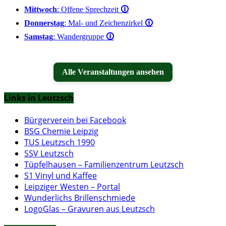
Mittwoch
: Offene Sprechzeit
🛈
Donnerstag
: Mal- und Zeichenzirkel
🛈
Samstag
: Wandergruppe
🛈
Alle Veranstaltungen ansehen
Links in Leutzsch
Bürgerverein bei Facebook
BSG Chemie Leipzig
TUS Leutzsch 1990
SSV Leutzsch
Tüpfelhausen – Familienzentrum Leutzsch
S1 Vinyl und Kaffee
Leipziger Westen – Portal
Wunderlichs Brillenschmiede
LogoGlas – Gravuren aus Leutzsch