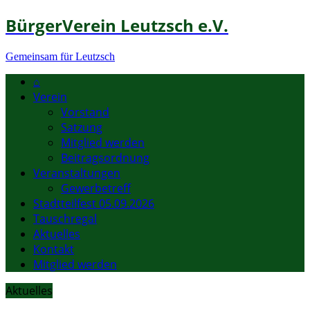
BürgerVerein Leutzsch e.V.
Gemeinsam für Leutzsch
⌂
Verein
Vorstand
Satzung
Mitglied werden
Beitragsordnung
Veranstaltungen
Gewerbetreff
Stadtteilfest 05.09.2026
Tauschregal
Aktuelles
Kontakt
Mitglied werden
Aktuelles