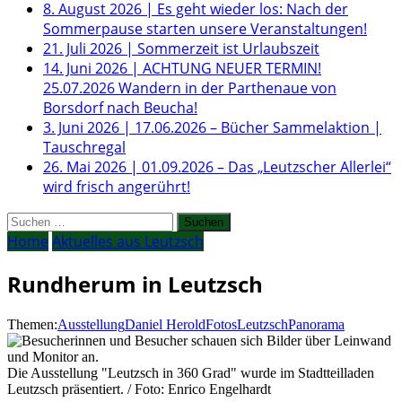
8. August 2026
|
Es geht wieder los: Nach der
Sommerpause starten unsere Veranstaltungen!
21. Juli 2026
|
Sommerzeit ist Urlaubszeit
14. Juni 2026
|
ACHTUNG NEUER TERMIN!
25.07.2026 Wandern in der Parthenaue von
Borsdorf nach Beucha!
3. Juni 2026
|
17.06.2026 – Bücher Sammelaktion |
Tauschregal
26. Mai 2026
|
01.09.2026 – Das „Leutzscher Allerlei“
wird frisch angerührt!
Suchen
nach:
Home
Aktuelles aus Leutzsch
Rundherum in Leutzsch
Themen:
Ausstellung
Daniel Herold
Fotos
Leutzsch
Panorama
Die Ausstellung "Leutzsch in 360 Grad" wurde im Stadtteilladen
Leutzsch präsentiert. / Foto: Enrico Engelhardt