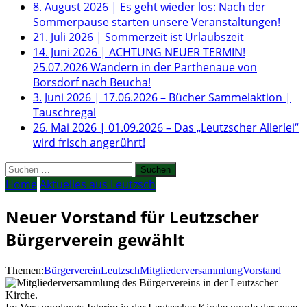
8. August 2026
|
Es geht wieder los: Nach der
Sommerpause starten unsere Veranstaltungen!
21. Juli 2026
|
Sommerzeit ist Urlaubszeit
14. Juni 2026
|
ACHTUNG NEUER TERMIN!
25.07.2026 Wandern in der Parthenaue von
Borsdorf nach Beucha!
3. Juni 2026
|
17.06.2026 – Bücher Sammelaktion |
Tauschregal
26. Mai 2026
|
01.09.2026 – Das „Leutzscher Allerlei“
wird frisch angerührt!
Suchen
nach:
Home
Aktuelles aus Leutzsch
Neuer Vorstand für Leutzscher
Bürgerverein gewählt
Themen:
Bürgerverein
Leutzsch
Mitgliederversammlung
Vorstand