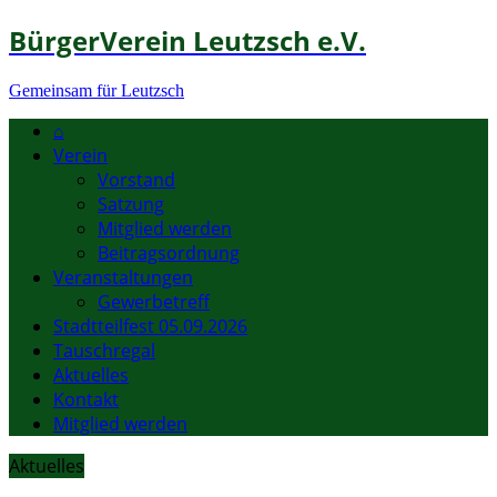
BürgerVerein Leutzsch e.V.
Gemeinsam für Leutzsch
⌂
Verein
Vorstand
Satzung
Mitglied werden
Beitragsordnung
Veranstaltungen
Gewerbetreff
Stadtteilfest 05.09.2026
Tauschregal
Aktuelles
Kontakt
Mitglied werden
Aktuelles