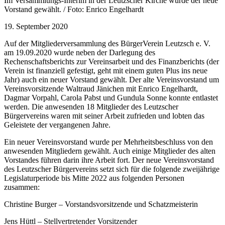
Im Versammlungs-Interim in der Leutzscher Kirche wurde der neue
Vorstand gewählt. / Foto: Enrico Engelhardt
19. September 2020
Auf der Mitgliederversammlung des BürgerVerein Leutzsch e. V.
am 19.09.2020 wurde neben der Darlegung des
Rechenschaftsberichts zur Vereinsarbeit und des Finanzberichts (der
Verein ist finanziell gefestigt, geht mit einem guten Plus ins neue
Jahr) auch ein neuer Vorstand gewählt. Der alte Vereinsvorstand um
Vereinsvorsitzende Waltraud Jänichen mit Enrico Engelhardt,
Dagmar Vorpahl, Carola Pabst und Gundula Sonne konnte entlastet
werden. Die anwesenden 18 Mitglieder des Leutzscher
Bürgervereins waren mit seiner Arbeit zufrieden und lobten das
Geleistete der vergangenen Jahre.
Ein neuer Vereinsvorstand wurde per Mehrheitsbeschluss von den
anwesenden Mitgliedern gewählt. Auch einige Mitglieder des alten
Vorstandes führen darin ihre Arbeit fort. Der neue Vereinsvorstand
des Leutzscher Bürgervereins setzt sich für die folgende zweijährige
Legislaturperiode bis Mitte 2022 aus folgenden Personen
zusammen:
Christine Burger – Vorstandsvorsitzende und Schatzmeisterin
Jens Hüttl – Stellvertretender Vorsitzender