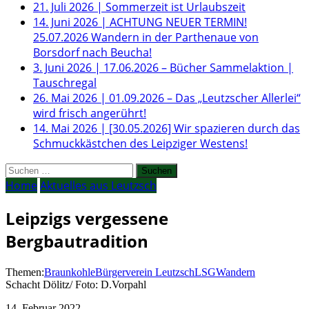
21. Juli 2026
|
Sommerzeit ist Urlaubszeit
14. Juni 2026
|
ACHTUNG NEUER TERMIN!
25.07.2026 Wandern in der Parthenaue von
Borsdorf nach Beucha!
3. Juni 2026
|
17.06.2026 – Bücher Sammelaktion |
Tauschregal
26. Mai 2026
|
01.09.2026 – Das „Leutzscher Allerlei“
wird frisch angerührt!
14. Mai 2026
|
[30.05.2026] Wir spazieren durch das
Schmuckkästchen des Leipziger Westens!
Suchen
nach:
Home
Aktuelles aus Leutzsch
Leipzigs vergessene
Bergbautradition
Themen:
Braunkohle
Bürgerverein Leutzsch
LSG
Wandern
Schacht Dölitz/ Foto: D.Vorpahl
14. Februar 2022