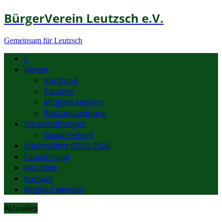
BürgerVerein Leutzsch e.V.
Gemeinsam für Leutzsch
⌂
Verein
Vorstand
Satzung
Mitglied werden
Beitragsordnung
Veranstaltungen
Gewerbetreff
Stadtteilfest 05.09.2026
Tauschregal
Aktuelles
Kontakt
Mitglied werden
Aktuelles