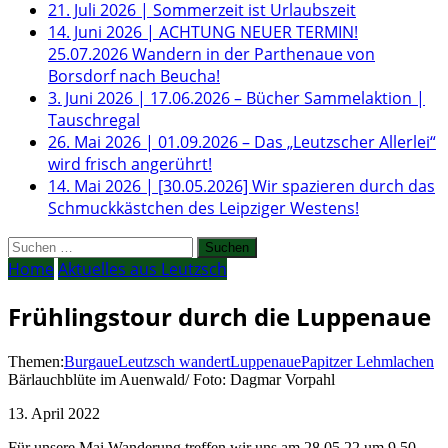
21. Juli 2026
|
Sommerzeit ist Urlaubszeit
14. Juni 2026
|
ACHTUNG NEUER TERMIN!
25.07.2026 Wandern in der Parthenaue von
Borsdorf nach Beucha!
3. Juni 2026
|
17.06.2026 – Bücher Sammelaktion |
Tauschregal
26. Mai 2026
|
01.09.2026 – Das „Leutzscher Allerlei“
wird frisch angerührt!
14. Mai 2026
|
[30.05.2026] Wir spazieren durch das
Schmuckkästchen des Leipziger Westens!
Suchen
nach:
Home
Aktuelles aus Leutzsch
Frühlingstour durch die Luppenaue
Themen:
Burgaue
Leutzsch wandert
Luppenaue
Papitzer Lehmlachen
Bärlauchblüte im Auenwald/ Foto: Dagmar Vorpahl
13. April 2022
Für unsere Mai Wanderung treffen wir uns am 28.05.22 um 9.50