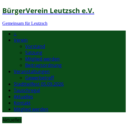
BürgerVerein Leutzsch e.V.
Gemeinsam für Leutzsch
⌂
Verein
Vorstand
Satzung
Mitglied werden
Beitragsordnung
Veranstaltungen
Gewerbetreff
Stadtteilfest 05.09.2026
Tauschregal
Aktuelles
Kontakt
Mitglied werden
Aktuelles