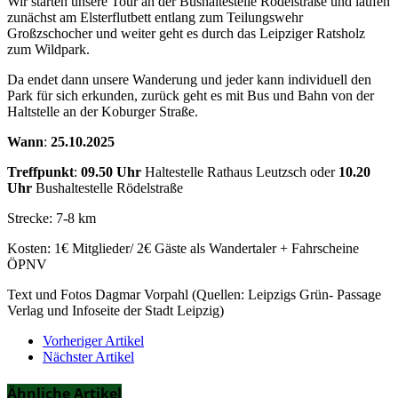
Wir starten unsere Tour an der Bushaltestelle Rödelstraße und laufen
zunächst am Elsterflutbett entlang zum Teilungswehr
Großzschocher und weiter geht es durch das Leipziger Ratsholz
zum Wildpark.
Da endet dann unsere Wanderung und jeder kann individuell den
Park für sich erkunden, zurück geht es mit Bus und Bahn von der
Haltstelle an der Koburger Straße.
Wann
:
25.10.2025
Treffpunkt
:
09.50 Uhr
Haltestelle Rathaus Leutzsch oder
10.20
Uhr
Bushaltestelle Rödelstraße
Strecke: 7-8 km
Kosten: 1€ Mitglieder/ 2€ Gäste als Wandertaler + Fahrscheine
ÖPNV
Text und Fotos Dagmar Vorpahl (Quellen: Leipzigs Grün- Passage
Verlag und Infoseite der Stadt Leipzig)
Vorheriger Artikel
Nächster Artikel
Ähnliche Artikel