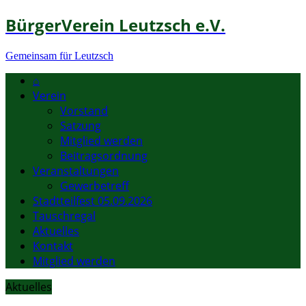
BürgerVerein Leutzsch e.V.
Gemeinsam für Leutzsch
⌂
Verein
Vorstand
Satzung
Mitglied werden
Beitragsordnung
Veranstaltungen
Gewerbetreff
Stadtteilfest 05.09.2026
Tauschregal
Aktuelles
Kontakt
Mitglied werden
Aktuelles