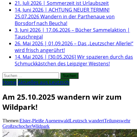
21. Juli 2026
|
Sommerzeit ist Urlaubszeit
14. Juni 2026
|
ACHTUNG NEUER TERMIN!
25.07.2026 Wandern in der Parthenaue von
Borsdorf nach Beucha!
3. Juni 2026
|
17.06.2026 – Bücher Sammelaktion |
Tauschregal
26. Mai 2026
|
01.09.2026 – Das „Leutzscher Allerlei“
wird frisch angerührt!
14. Mai 2026
|
[30.05.2026] Wir spazieren durch das
Schmuckkästchen des Leipziger Westens!
Suchen
nach:
Home
Aktuelles aus Leutzsch
Am 25.10.2025 wandern wir zum
Wildpark!
Themen:
Elster-Pleiße Auenenwald
Leutzsch wandert
Teilungswehr
Großzschocher
Wildpark