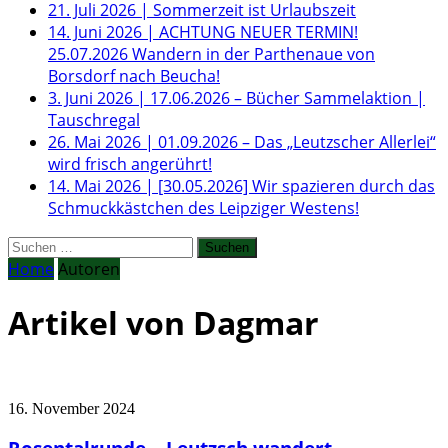
21. Juli 2026
|
Sommerzeit ist Urlaubszeit
14. Juni 2026
|
ACHTUNG NEUER TERMIN!
25.07.2026 Wandern in der Parthenaue von
Borsdorf nach Beucha!
3. Juni 2026
|
17.06.2026 – Bücher Sammelaktion |
Tauschregal
26. Mai 2026
|
01.09.2026 – Das „Leutzscher Allerlei“
wird frisch angerührt!
14. Mai 2026
|
[30.05.2026] Wir spazieren durch das
Schmuckkästchen des Leipziger Westens!
Suchen
nach:
Home
Autoren
Artikel von Dagmar
16. November 2024