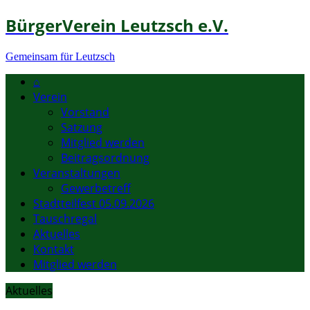
BürgerVerein Leutzsch e.V.
Gemeinsam für Leutzsch
⌂
Verein
Vorstand
Satzung
Mitglied werden
Beitragsordnung
Veranstaltungen
Gewerbetreff
Stadtteilfest 05.09.2026
Tauschregal
Aktuelles
Kontakt
Mitglied werden
Aktuelles