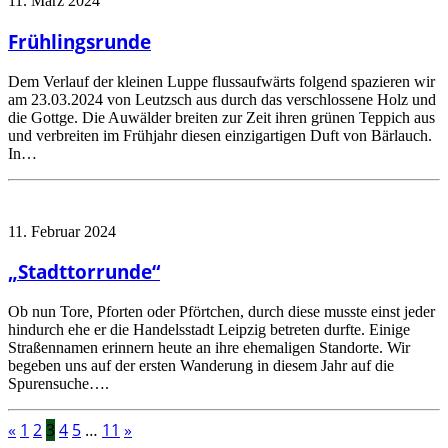
11. März 2024
Frühlingsrunde
Dem Verlauf der kleinen Luppe flussaufwärts folgend spazieren wir
am 23.03.2024 von Leutzsch aus durch das verschlossene Holz und
die Gottge. Die Auwälder breiten zur Zeit ihren grünen Teppich aus
und verbreiten im Frühjahr diesen einzigartigen Duft von Bärlauch.
In…
11. Februar 2024
„Stadttorrunde“
Ob nun Tore, Pforten oder Pförtchen, durch diese musste einst jeder
hindurch ehe er die Handelsstadt Leipzig betreten durfte. Einige
Straßennamen erinnern heute an ihre ehemaligen Standorte. Wir
begeben uns auf der ersten Wanderung in diesem Jahr auf die
Spurensuche….
«
1
2
3
4
5
…
11
»