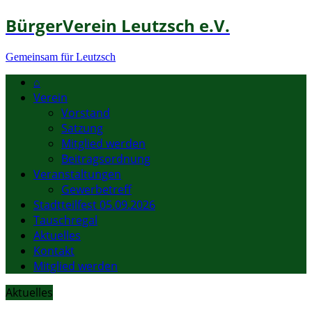
BürgerVerein Leutzsch e.V.
Gemeinsam für Leutzsch
⌂
Verein
Vorstand
Satzung
Mitglied werden
Beitragsordnung
Veranstaltungen
Gewerbetreff
Stadtteilfest 05.09.2026
Tauschregal
Aktuelles
Kontakt
Mitglied werden
Aktuelles