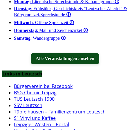
Montag:
Literarische Sprechstunde & Kabarettgruppe
🛈
Dienstag
: Frühstück, Geschichtskreis "Leutzscher Allerlei" &
Bürgerpolizei-Sprechstunde
🛈
Mittwoch
: Offene Sprechzeit
🛈
Donnerstag
: Mal- und Zeichenzirkel
🛈
Samstag
: Wandergruppe
🛈
Alle Veranstaltungen ansehen
Links in Leutzsch
Bürgerverein bei Facebook
BSG Chemie Leipzig
TUS Leutzsch 1990
SSV Leutzsch
Tüpfelhausen – Familienzentrum Leutzsch
S1 Vinyl und Kaffee
Leipziger Westen – Portal