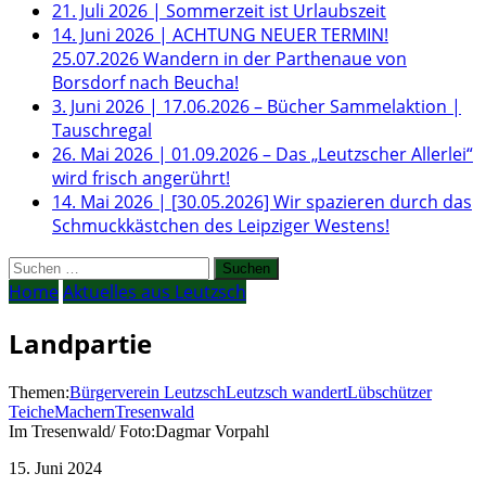
21. Juli 2026
|
Sommerzeit ist Urlaubszeit
14. Juni 2026
|
ACHTUNG NEUER TERMIN!
25.07.2026 Wandern in der Parthenaue von
Borsdorf nach Beucha!
3. Juni 2026
|
17.06.2026 – Bücher Sammelaktion |
Tauschregal
26. Mai 2026
|
01.09.2026 – Das „Leutzscher Allerlei“
wird frisch angerührt!
14. Mai 2026
|
[30.05.2026] Wir spazieren durch das
Schmuckkästchen des Leipziger Westens!
Suchen
nach:
Home
Aktuelles aus Leutzsch
Landpartie
Themen:
Bürgerverein Leutzsch
Leutzsch wandert
Lübschützer
Teiche
Machern
Tresenwald
Im Tresenwald/ Foto:Dagmar Vorpahl
15. Juni 2024