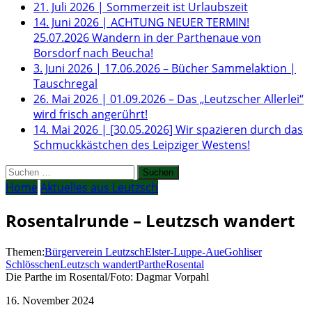
21. Juli 2026
|
Sommerzeit ist Urlaubszeit
14. Juni 2026
|
ACHTUNG NEUER TERMIN!
25.07.2026 Wandern in der Parthenaue von
Borsdorf nach Beucha!
3. Juni 2026
|
17.06.2026 – Bücher Sammelaktion |
Tauschregal
26. Mai 2026
|
01.09.2026 – Das „Leutzscher Allerlei“
wird frisch angerührt!
14. Mai 2026
|
[30.05.2026] Wir spazieren durch das
Schmuckkästchen des Leipziger Westens!
Suchen
nach:
Home
Aktuelles aus Leutzsch
Rosentalrunde – Leutzsch wandert
Themen:
Bürgerverein Leutzsch
Elster-Luppe-Aue
Gohliser
Schlösschen
Leutzsch wandert
Parthe
Rosental
Die Parthe im Rosental/Foto: Dagmar Vorpahl
16. November 2024