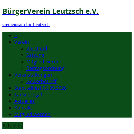
BürgerVerein Leutzsch e.V.
Gemeinsam für Leutzsch
⌂
Verein
Vorstand
Satzung
Mitglied werden
Beitragsordnung
Veranstaltungen
Gewerbetreff
Stadtteilfest 05.09.2026
Tauschregal
Aktuelles
Kontakt
Mitglied werden
Aktuelles