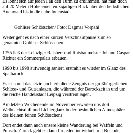
Es lohnt sich auf jeden Fall den Turm zu erklimmen, hat man doch
auf 20 Metern Höhe einen einzigartigen Blick über den herbstlichen
Auenwald bis in die nahe Innenstadt.
Gohliser Schlösschen/ Foto: Dagmar Vorpahl
Weiter geht es nach einer kurzen Verschnaufpause zum so
genannten Gohliser Schlösschen.
1755 ließ der Leipziger Ratsherr und Ratsbaumeister Johann Caspar
Richter ein Sommerpalais erbauen.
1990 bis 1998 aufwendig saniert, erstrahlt es wieder im Glanz des
Spätbarock.
Es ist somit das letzte noch erhaltene Zeugnis der großbürgerlichen
Schloss- und Gutsanlagen, die während der Barockzeit in und um
die reiche Handelsstadt Leipzig verstreut lagen.
Am letzten Wochenende im November erwarten uns dort
Weihnachtsduft und Lichterglanz in der besinnlichen Atmosphäre
des kleinen feinen Schlösschens.
Dort endet dann auch unsere kleine Wanderung bei Waffeln und
Punsch. Zurück geht es dann für jeden individuell mit Bus oder