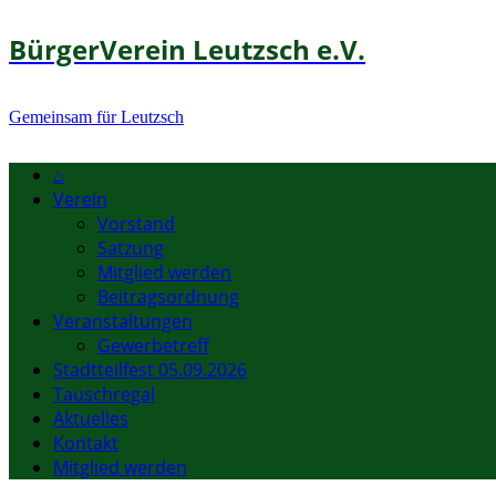
BürgerVerein Leutzsch e.V.
Gemeinsam für Leutzsch
⌂
Verein
Vorstand
Satzung
Mitglied werden
Beitragsordnung
Veranstaltungen
Gewerbetreff
Stadtteilfest 05.09.2026
Tauschregal
Aktuelles
Kontakt
Mitglied werden