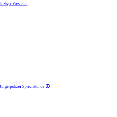
ipziger Westens!
 Bürgerpolizei-Sprechstunde
🛈