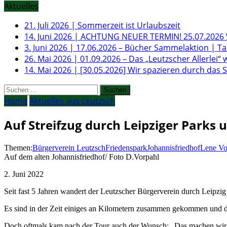
Aktuelles
21. Juli 2026
|
Sommerzeit ist Urlaubszeit
14. Juni 2026
|
ACHTUNG NEUER TERMIN! 25.07.2026 W
3. Juni 2026
|
17.06.2026 – Bücher Sammelaktion | T
26. Mai 2026
|
01.09.2026 – Das „Leutzscher Allerlei“ 
14. Mai 2026
|
[30.05.2026] Wir spazieren durch das
Suchen
nach:
Home
Aktuelles aus Leutzsch
Auf Streifzug durch Leipziger Parks 
Themen:
Bürgerverein Leutzsch
Friedenspark
Johannisfriedhof
Lene Vo
Auf dem alten Johannisfriedhof/ Foto D.Vorpahl
2. Juni 2022
Seit fast 5 Jahren wandert der Leutzscher Bürgerverein durch Leipz
Es sind in der Zeit einiges an Kilometern zusammen gekommen und di
Doch oftmals kam nach der Tour auch der Wunsch: „Das machen wir 