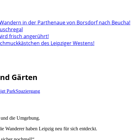
andern in der Parthenaue von Borsdorf nach Beucha!
auschregal
wird frisch angerührt!
 Schmuckkästchen des Leipziger Westens!
und Gärten
igt Park
Spaziergang
ig und die Umgebung.
e Wanderer haben Leipzig neu für sich entdeckt.
sicher nochmal!“