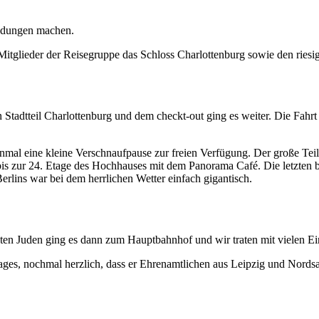
undungen machen.
tglieder der Reisegruppe das Schloss Charlottenburg sowie den riesi
adtteil Charlottenburg und dem checkt-out ging es weiter. Die Fahrt
nmal eine kleine Verschnaufpause zur freien Verfügung. Der große Te
 bis zur 24. Etage des Hochhauses mit dem Panorama Café. Die letzte
rlins war bei dem herrlichen Wetter einfach gigantisch.
en Juden ging es dann zum Hauptbahnhof und wir traten mit vielen Ei
es, nochmal herzlich, dass er Ehrenamtlichen aus Leipzig und Nordsac