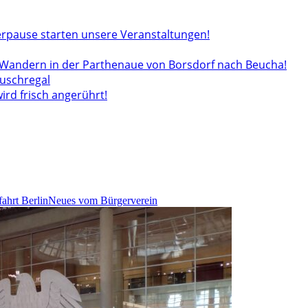
rpause starten unsere Veranstaltungen!
andern in der Parthenaue von Borsdorf nach Beucha!
auschregal
wird frisch angerührt!
fahrt Berlin
Neues vom Bürgerverein