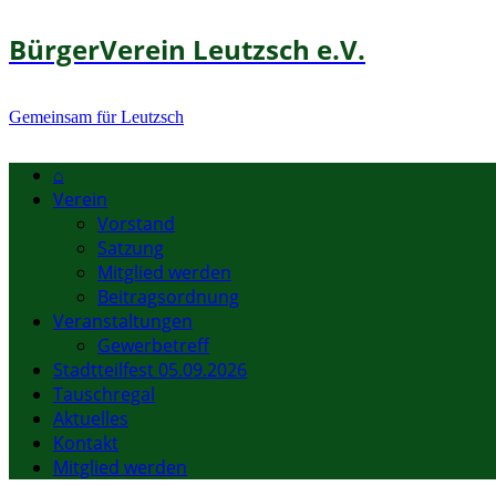
BürgerVerein Leutzsch e.V.
Gemeinsam für Leutzsch
⌂
Verein
Vorstand
Satzung
Mitglied werden
Beitragsordnung
Veranstaltungen
Gewerbetreff
Stadtteilfest 05.09.2026
Tauschregal
Aktuelles
Kontakt
Mitglied werden