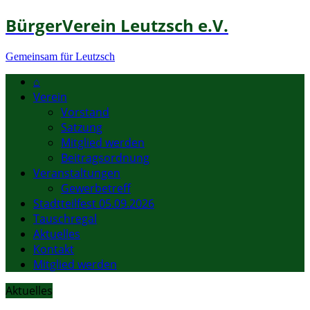
BürgerVerein Leutzsch e.V.
Gemeinsam für Leutzsch
⌂
Verein
Vorstand
Satzung
Mitglied werden
Beitragsordnung
Veranstaltungen
Gewerbetreff
Stadtteilfest 05.09.2026
Tauschregal
Aktuelles
Kontakt
Mitglied werden
Aktuelles