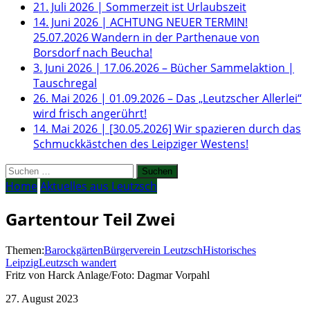
21. Juli 2026
|
Sommerzeit ist Urlaubszeit
14. Juni 2026
|
ACHTUNG NEUER TERMIN!
25.07.2026 Wandern in der Parthenaue von
Borsdorf nach Beucha!
3. Juni 2026
|
17.06.2026 – Bücher Sammelaktion |
Tauschregal
26. Mai 2026
|
01.09.2026 – Das „Leutzscher Allerlei“
wird frisch angerührt!
14. Mai 2026
|
[30.05.2026] Wir spazieren durch das
Schmuckkästchen des Leipziger Westens!
Suchen
nach:
Home
Aktuelles aus Leutzsch
Gartentour Teil Zwei
Themen:
Barockgärten
Bürgerverein Leutzsch
Historisches
Leipzig
Leutzsch wandert
Fritz von Harck Anlage/Foto: Dagmar Vorpahl
27. August 2023